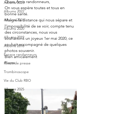
Chers Amis randonneurs,
Albums 2023
On vous espère toutes et tous en 
Albums 2022
bonne santé.
Albums 2021
Malgré la distance qui nous sépare et 
l’impossibilité de se voir, compte tenu 
Albums 2020
des circonstances, nous vous 
Albums 2019
souhaitons un joyeux 1er mai 2020, ce 
souhait accompagné de quelques 
Albums 2018
photos souvenir.
Espace randonneurs
Bien amicalement
Pierre
Revue de presse
Trombinoscope
Vie du Club RBO
Albums 2025