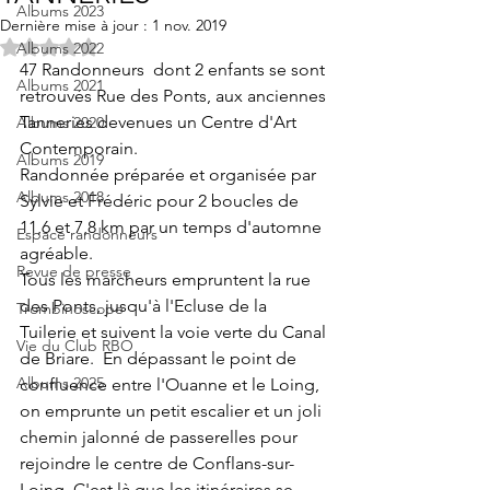
Albums 2023
Dernière mise à jour :
1 nov. 2019
Noté NaN étoiles sur 5.
Albums 2022
47 Randonneurs  dont 2 enfants se sont 
Albums 2021
retrouvés Rue des Ponts, aux anciennes 
Tanneries devenues un Centre d'Art 
Albums 2020
Contemporain.
Albums 2019
Randonnée préparée et organisée par 
Albums 2018
Sylvie et Frédéric pour 2 boucles de 
11,6 et 7,8 km par un temps d'automne 
Espace randonneurs
agréable.
Revue de presse
Tous les marcheurs empruntent la rue 
des Ponts, jusqu'à l'Ecluse de la 
Trombinoscope
Tuilerie et suivent la voie verte du Canal 
Vie du Club RBO
de Briare.  En dépassant le point de 
Albums 2025
confluence entre l'Ouanne et le Loing, 
on emprunte un petit escalier et un joli 
chemin jalonné de passerelles pour 
rejoindre le centre de Conflans-sur-
Loing. C'est là que les itinéraires se 