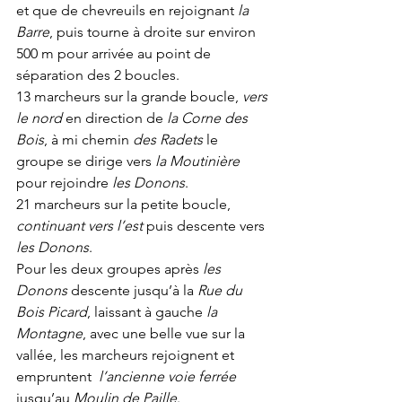
et que de chevreuils en rejoignant 
la 
Barre
, puis tourne à droite sur environ 
500 m pour arrivée au point de 
séparation des 2 boucles.
13 marcheurs sur la grande boucle, 
vers 
le nord
 en direction de 
la Corne des 
Bois
, à mi chemin 
des Radets
 le 
groupe se dirige vers 
la Moutinière
pour rejoindre 
les Donons
.
21 marcheurs sur la petite boucle, 
continuant vers l’est
 puis descente vers 
les Donons
.
Pour les deux groupes après 
les 
Donons
 descente jusqu’à la 
Rue du 
Bois Picard
, laissant à gauche 
la 
Montagne
, avec une belle vue sur la 
vallée, les marcheurs rejoignent et 
empruntent  
l’ancienne voie ferrée
jusqu’au 
Moulin de Paille
. 