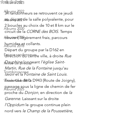
Noté NaN étoiles sur 5.
Albums 2023
Albums 2022
34 randonneurs se retrouvent ce jeudi 
au départ de la salle polyvalente, pour 
Albums 2021
2 boucles au choix de 10 et 8 km sur le 
Albums 2020
circuit de la 
CORNE des BOIS
. Temps 
Albums 2019
couvert, légèrement frais, parcours 
humides et collants.
Albums 2018
Départ du groupe par la D162 en 
Espace randonneurs
direction du centre ville, à droite 
Rue 
Dauphine
 longeant 
l’église Saint-
Revue de presse
Martin
, 
Rue de la Fontaine
 jusqu’au 
Trombinoscope
lavoir
 et la 
Fontaine de Saint Louis
.
Traversée de la D943 (Route de Joigny), 
Vie du Club RBO
passage sous la ligne de chemin de fer 
Albums 2025
proche du 
Donjon
, en direction de 
la 
Garenne
. Laissant sur la droite 
l’Oppidum
 le groupe continue plein 
nord vers 
le Champ de la Poussetière
, 