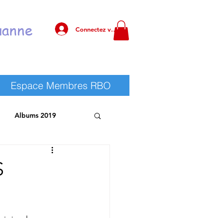
uanne
Connectez vous !
Espace Membres RBO
Albums 2019
 RBO
Albums 2025
S