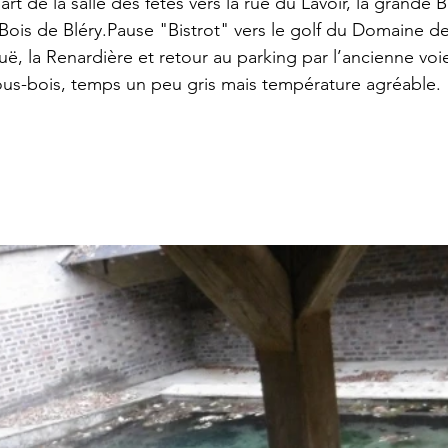
t de la salle des fêtes vers la rue du Lavoir, la grande Ba
ois de Bléry.Pause "Bistrot" vers le golf du Domaine de 
uë, la Renardière et retour au parking par l’ancienne voie
us-bois, temps un peu gris mais température agréable.