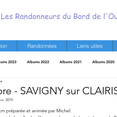
Les Randonneurs du Bord de l'O
ion
Randonnées
Liens utiles
bums 2023
Albums 2022
Albums 2021
Albums 2020
re
neurs
Revue de presse
Trombinoscope
Vie du Club
re - SAVIGNY sur CLAIRI
évr. 2019
ur 5.
m préparée et animée par Michel.