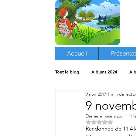
Accueil
Présentat
Tout le blog
Albums 2024
Al
9 nov. 2017
1 min de lectu
Albums 2018
Espace randon
9 novemb
Dernière mise à jour :
11 f
Noté NaN étoiles s
Randonnée de 11,4 k