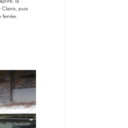
joire, la 
Clairis, puis 
 ferrée.