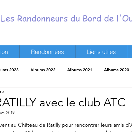
Les Randonneurs du Bord de l'O
ion
Randonnées
Liens utiles
bums 2023
Albums 2022
Albums 2021
Albums 2020
ure
neurs
Revue de presse
Trombinoscope
Vie du Club
 RATILLY avec le club ATC
évr. 2019
ur 5.
ivent au Château de Ratilly pour rencontrer leurs amis d