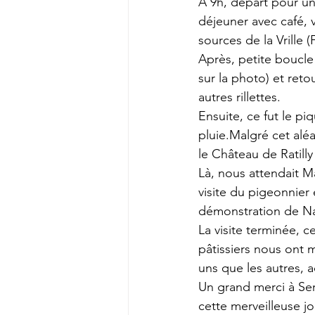
A 9h, départ pour un
déjeuner avec café, v
sources de la Vrille 
Après, petite boucle
sur la photo) et ret
autres rillettes.
Ensuite, ce fut le p
pluie.Malgré cet alé
le Château de Ratilly
Là, nous attendait Ma
visite du pigeonnier 
démonstration de Na
La visite terminée, c
pâtissiers nous ont 
uns que les autres, 
Un grand merci à Ser
cette merveilleuse j