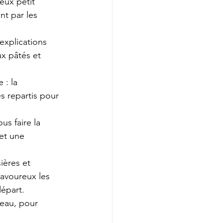
eux petit 
nt par les 
explications 
x pâtés et 
 : la 
s repartis pour 
us faire la 
et une 
ières et 
avoureux les 
départ.
eau, pour 