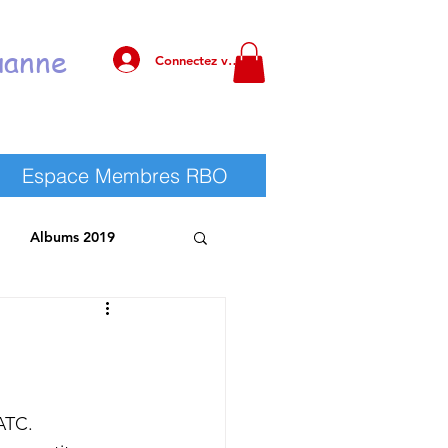
uanne
Connectez vous !
Espace Membres RBO
Albums 2019
 RBO
Albums 2025
’ATC.