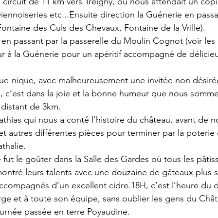
 circuit de 11 km vers Treigny, où nous attendait un copi
iennoiseries etc...Ensuite direction la Guénerie en passa
(Fontaine des Culs des Chevaux, Fontaine de la Vrille). 
 en passant par la passerelle du Moulin Cognot (voir les 
our à la Guénerie pour un apéritif accompagné de délicieu
ique-nique, avec malheureusement une invitée non désirée
a, c’est dans la joie et la bonne humeur que nous somme
 distant de 3km.
thias qui nous a conté l’histoire du château, avant de no
et autres différentes pièces pour terminer par la poterie 
thalie.
e fut le goûter dans la Salle des Gardes où tous les pâtiss
montré leurs talents avec une douzaine de gâteaux plus s
accompagnés d’un excellent cidre.18H, c’est l’heure du 
ge et à toute son équipe, sans oublier les gens du Chât
ournée passée en terre Poyaudine.