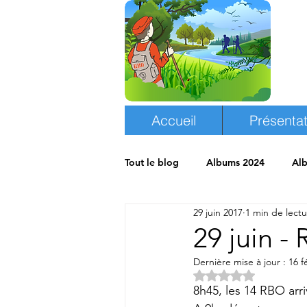
Accueil
Présentat
Tout le blog
Albums 2024
Al
29 juin 2017
1 min de lect
Albums 2018
Espace randon
29 juin -
Dernière mise à jour :
16 f
Noté NaN étoiles s
8h45, les 14 RBO arr