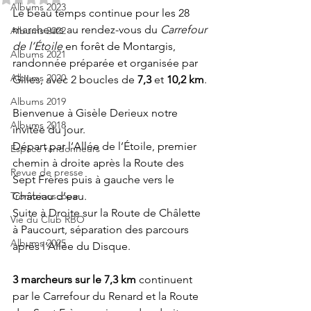
Albums 2023
Le beau temps continue pour les 28 
marcheurs au rendez-vous du 
Carrefour 
Albums 2022
de l’Étoile
 en forêt de Montargis, 
Albums 2021
randonnée préparée et organisée par 
Albums 2020
Gilles, avec 2 boucles de 
7,3
 et 
10,2 km
. 
Albums 2019
Bienvenue à Gisèle Derieux notre 
Albums 2018
invitée du jour.
Départ par l’Allée de l’Étoile, premier 
Espace randonneurs
chemin à droite après la Route des 
Revue de presse
Sept Frères puis à gauche vers le 
Trombinoscope
Château d’eau.
Suite à Droite sur la Route de Châlette 
Vie du Club RBO
à Paucourt, séparation des parcours 
Albums 2025
après l’Allée du Disque.
3 marcheurs sur le 7,3 km
 continuent 
par le Carrefour du Renard et la Route 