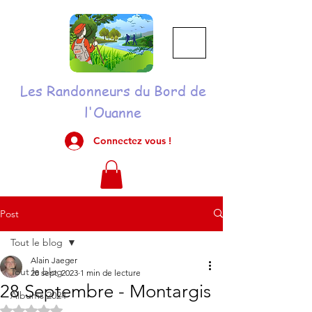
Les Randonneurs du Bord de
l'Ouanne
Connectez vous !
Post
Tout le blog
Alain Jaeger
Tout le blog
28 sept. 2023
1 min de lecture
28 Septembre - Montargis
Albums 2024
Noté NaN étoiles sur 5.