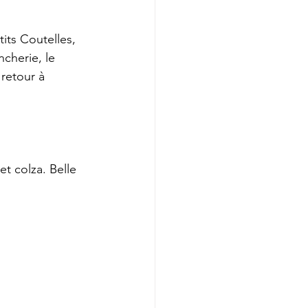
its Coutelles, 
cherie, le 
retour à 
t colza. Belle 