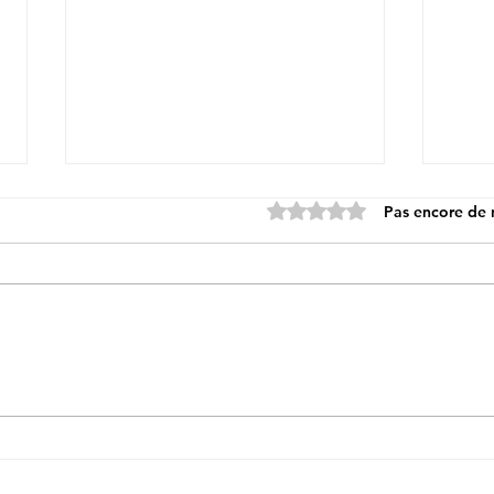
Noté 0 étoile sur 5.
Pas encore de 
Randonnée de printemps, St
Ball
Germain-des-prés - Dimanche
Rive
16 mars 2025
mai 