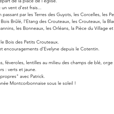
part de la place de l’église.
n vent d’est frais...
passant par les Terres des Guyots, les Corcelles, les Pet
 Bois Brûlé, l’Etang des Crouteaux, les Crouteaux, la Blan
nnins, les Bonneaux, les Orléans, la Pièce du Village et 
 le Bois des Petits Crouteaux.
 et encouragements d’Evelyne depuis le Cotentin.
 féveroles, lentilles au milieu des champs de blé, orge e
s : verts et jaune.
propres" avec Patrick.
nnée Montcorbonnaise sous le soleil !