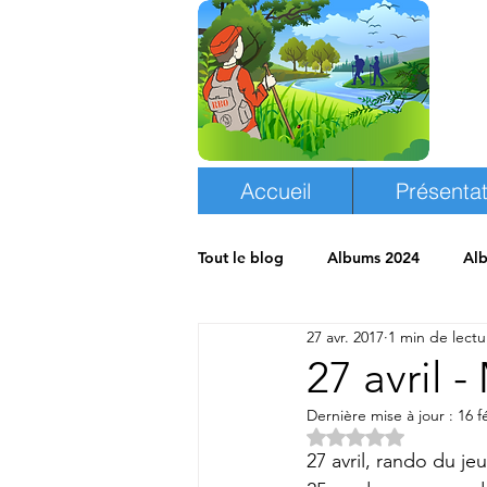
Accueil
Présentat
Tout le blog
Albums 2024
Al
27 avr. 2017
1 min de lectu
Albums 2018
Espace randon
27 avri
Dernière mise à jour :
16 f
Noté NaN étoiles s
27 avril, rando du 