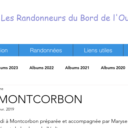
Les Randonneurs du Bord de l'O
ion
Randonnées
Liens utiles
bums 2023
Albums 2022
Albums 2021
Albums 2020
re
neurs
Revue de presse
Trombinoscope
Vie du Club
l - MONTCORBON
évr. 2019
ur 5.
jeudi à Montcorbon préparée et accompagnée par Maryse