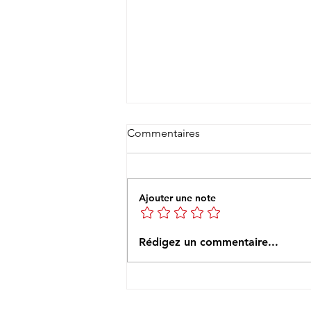
Commentaires
Ajouter une note
27è Rando Nogentaise -
Rédigez un commentaire...
Dimanche 20 juillet 2025