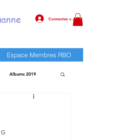
uanne
Connectez vous !
Espace Membres RBO
Albums 2019
 RBO
Albums 2025
 G