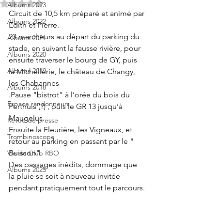
Noté NaN étoiles sur 5.
Albums 2023
Circuit de 10,5 km préparé et animé par 
Albums 2022
Edith et Pierre.
23 marcheurs au départ du parking du 
Albums 2021
stade, en suivant la fausse rivière, pour 
Albums 2020
ensuite traverser le bourg de GY, puis 
Albums 2019
la Michellerie, le château de Changy, 
les Chabannes
Albums 2018
.Pause "bistrot" à l’orée du bois du 
Espace randonneurs
Perthuis (?) , puis le GR 13 jusqu’à 
Maugelus.
Revue de presse
Ensuite la Fleurière, les Vigneaux, et 
Trombinoscope
retour au parking en passant par le " 
Buisson".
Vie du Club RBO
Des passages inédits, dommage que 
Albums 2025
la pluie se soit à nouveau invitée 
pendant pratiquement tout le parcours.