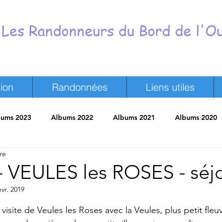
Les Randonneurs du Bord de l'O
ion
Randonnées
Liens utiles
bums 2023
Albums 2022
Albums 2021
Albums 2020
re
neurs
Revue de presse
Trombinoscope
Vie du Club
t - VEULES les ROSES - séj
évr. 2019
ur 5.
a visite de Veules les Roses avec la Veules, plus petit fle