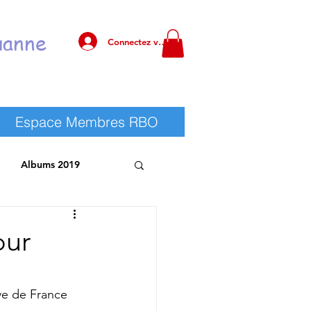
uanne
Connectez vous !
Espace Membres RBO
Albums 2019
 RBO
Albums 2025
our
uve de France 