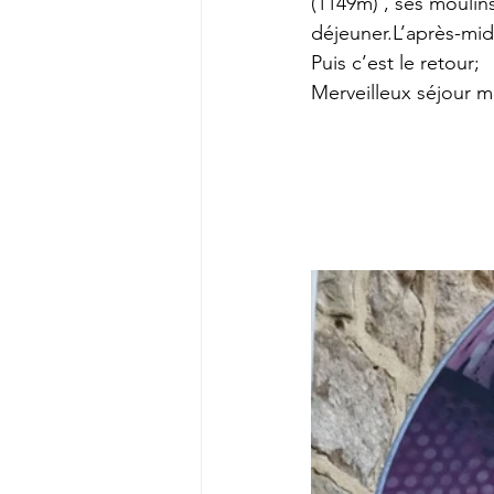
(1149m) , ses moulins
déjeuner.L’après-midi
Puis c’est le retour;
Merveilleux séjour m