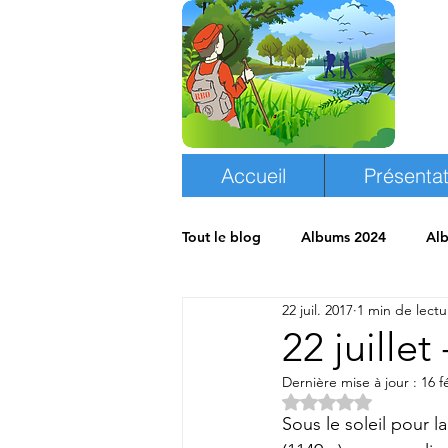
Accueil
Présentat
Tout le blog
Albums 2024
Al
22 juil. 2017
1 min de lectu
Albums 2018
Espace randon
22 juille
Dernière mise à jour :
16 f
Noté NaN étoiles s
Sous le soleil pour l