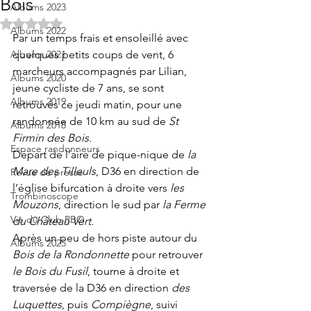
Bois
Albums 2023
Noté NaN étoiles sur 5.
Albums 2022
Par un temps frais et ensoleillé avec 
Albums 2021
quelques petits coups de vent, 6 
marcheurs accompagnés par Lilian, 
Albums 2020
jeune cycliste de 7 ans, se sont 
Albums 2019
retrouvés ce jeudi matin, pour une 
randonnée de 10 km au sud de 
St 
Albums 2018
Firmin des Bois
.
Espace randonneurs
Départ de l’aire de pique-nique de 
la 
Mare des Tilleuls
, D36 en direction de 
Revue de presse
l’église bifurcation à droite vers 
les 
Trombinoscope
Mouzons
, direction le sud par 
la Ferme 
Vie du Club RBO
du Château Vert.
Après un peu de hors piste autour du 
Albums 2025
Bois de la Rondonnette
 pour retrouver 
le Bois du Fusil
, tourne à droite et 
traversée de la D36 en direction 
des 
Luquettes
, puis 
Compiègne
, suivi 