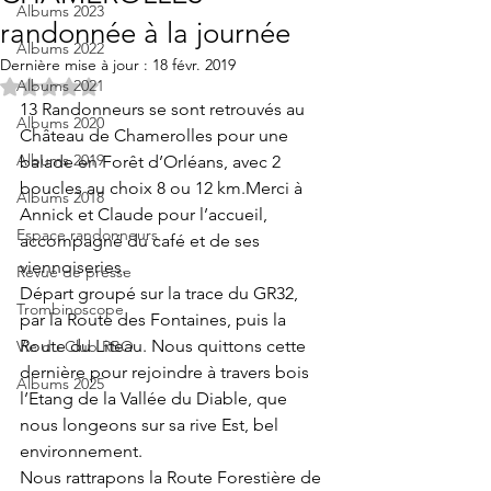
Albums 2023
randonnée à la journée
Albums 2022
Dernière mise à jour :
18 févr. 2019
Albums 2021
Noté NaN étoiles sur 5.
13 Randonneurs se sont retrouvés au 
Albums 2020
Château de Chamerolles pour une 
Albums 2019
balade en Forêt d’Orléans, avec 2 
boucles au choix 8 ou 12 km.Merci à 
Albums 2018
Annick et Claude pour l’accueil, 
Espace randonneurs
accompagné du café et de ses 
viennoiseries.
Revue de presse
Départ groupé sur la trace du GR32, 
Trombinoscope
par la Route des Fontaines, puis la 
Route du Liteau. Nous quittons cette 
Vie du Club RBO
dernière pour rejoindre à travers bois 
Albums 2025
l’Etang de la Vallée du Diable, que 
nous longeons sur sa rive Est, bel 
environnement.
Nous rattrapons la Route Forestière de 