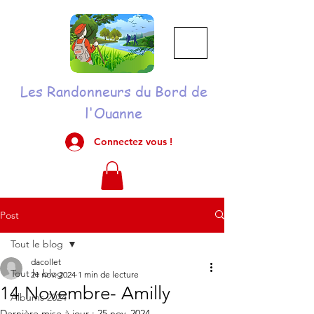
Les Randonneurs du Bord de
l'Ouanne
Connectez vous !
Post
Tout le blog
dacollet
Tout le blog
21 nov. 2024
1 min de lecture
14 Novembre- Amilly
Albums 2024
Dernière mise à jour :
25 nov. 2024