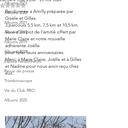
Albums 2023
Noté NaN étoiles sur 5.
Randonnée à Amilly préparée par 
Albums 2022
Gisèle et Gilles.
Albums 2021
3 parcours 5,5 km, 7,5 km et 10,5 km.
Suivi d'un pot de l'amitié offert par 
Albums 2020
Marie Claire et notre nouvelle 
Albums 2019
adhérente Joëlle
Albums 2018
pour fêter leurs anniversaires.
Merci à Marie Claire, Joëlle et à Gilles 
Espace randonneurs
et Nadine pour nous avoir reçu chez 
Revue de presse
eux.
Trombinoscope
Vie du Club RBO
Albums 2025