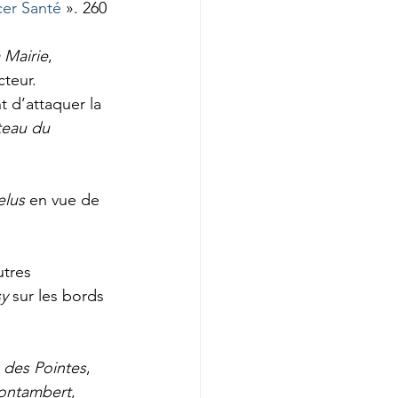
cer Santé
 ». 260 
a Mairie
, 
cteur. 
nt d’attaquer la 
teau du 
lus
 en vue de 
utres 
sy
 sur les bords 
e des Pointes
, 
Montambert
, 