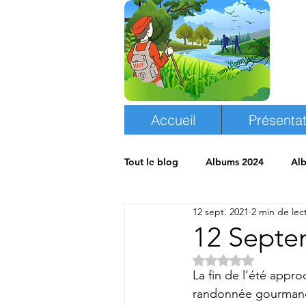
Accueil
Présentat
Tout le blog
Albums 2024
Al
12 sept. 2021
2 min de lec
Albums 2018
Espace randon
12 Sept
Noté NaN étoiles s
La fin de l’été appr
randonnée gourman