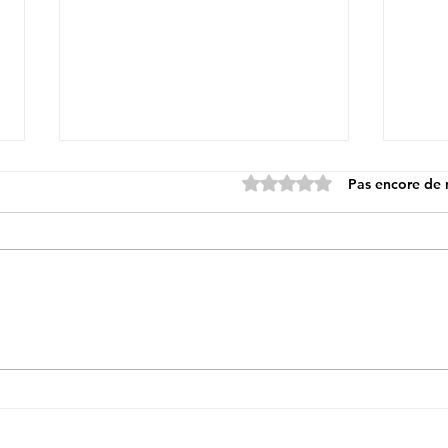
Noté 0 étoile sur 5.
Pas encore de 
9 Décembre -
2 Dé
FONTENOUILLES
REN