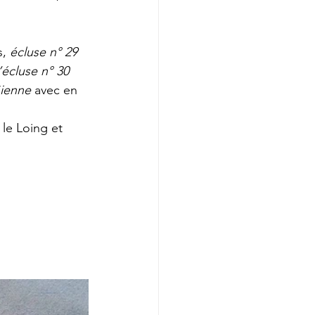
, 
écluse n° 29 
l’écluse n° 30 
Gienne
 avec en 
 le Loing et 