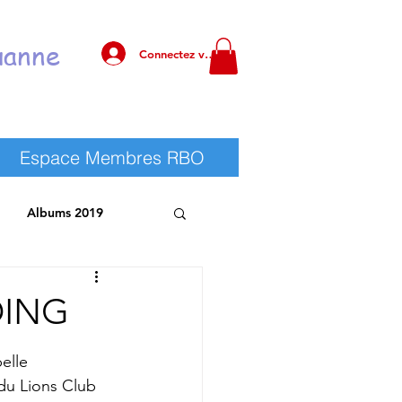
uanne
Connectez vous !
Espace Membres RBO
Albums 2019
 RBO
Albums 2025
OING
elle 
du Lions Club 