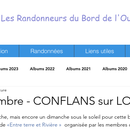
Les Randonneurs du Bord de l'O
ion
Randonnées
Liens utiles
bums 2023
Albums 2022
Albums 2021
Albums 2020
ture
neurs
Revue de presse
Trombinoscope
Vie du Club
embre - CONFLANS sur L
ur 5.
oche, mais encore un dimanche sous le soleil pour cette b
de 
«Entre terre et Rivière »
  organisée par les membres 