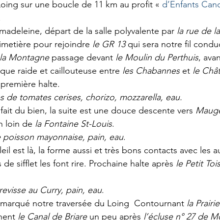
oing sur une boucle de 11 km au profit « 
d’Enfants Can
 
madeleine, départ de la salle polyvalente par 
la rue de l
metière pour rejoindre 
le GR 13
 qui sera notre fil condu
 la Montagne
 passage devant 
le Moulin du Perthuis
, ava
que raide et caillouteuse entre 
les Chabannes
 et 
le Châ
a première halte.
s de tomates cerises, chorizo, mozzarella, eau.
fait du bien, la suite est une douce descente vers 
Mauge
 loin de 
la Fontaine St-Louis
.
e poisson mayonnaise, pain, eau
.
oleil est là, la forme aussi et très bons contacts avec les a
de sifflet les font rire. Prochaine halte après 
le Petit Toi
revisse au Curry, pain, eau
.
marqué notre traversée du Loing  Contournant 
la Prairi
nent 
le Canal de Briare
 un peu après 
l’écluse n° 27 de 