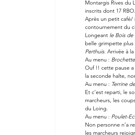
Montargis Rives du L
inscrits dont 17 RBO.
Après un petit café/ 
contournement du ci
Longeant 
le Bois de
belle grimpette plus 
Perthuis
. Arrivée à l
Au menu : 
Brochette
Ouf !! cette pause a 
la seconde halte, non
Au menu : 
Terrine d
Et c’est reparti, le s
marcheurs, les coups 
du Loing. 
Au menu : 
Poulet-Ec
Non personne n’a re
les marcheurs rejoig