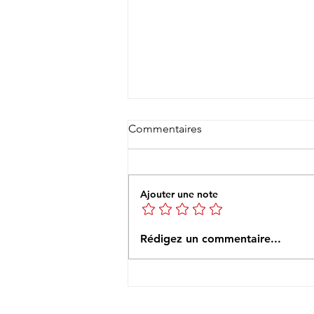
Commentaires
Ajouter une note
15 Décembre - LA SELLE-
Rédigez un commentaire...
SUR-LE-BIED