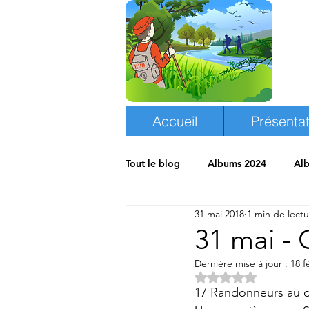
Accueil
Présentat
Tout le blog
Albums 2024
Al
31 mai 2018
1 min de lect
Albums 2018
Espace randon
31 mai 
Dernière mise à jour :
18 f
Noté NaN étoiles s
17 Randonneurs au d