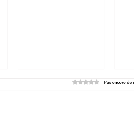
Noté 0 étoile sur 5.
Pas encore de 
15 décembre - ROUEN
13 d