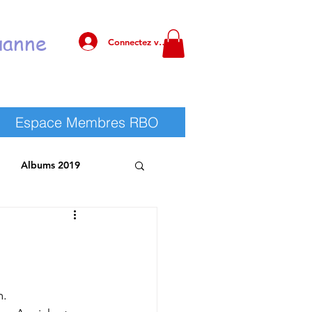
uanne
Connectez vous !
Espace Membres RBO
Albums 2019
 RBO
Albums 2025
m.