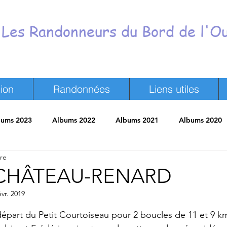
Les Randonneurs du Bord de l'O
ion
Randonnées
Liens utiles
bums 2023
Albums 2022
Albums 2021
Albums 2020
ure
neurs
Revue de presse
Trombinoscope
Vie du Club
- CHÂTEAU-RENARD
évr. 2019
ur 5.
épart du Petit Courtoiseau pour 2 boucles de 11 et 9 k