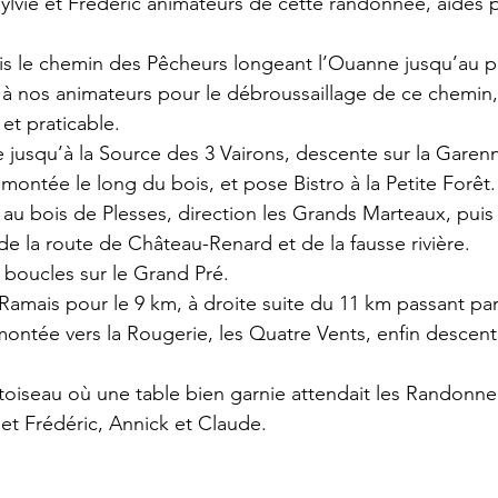
lvie et Frédéric animateurs de cette randonnée, aidés p
is le chemin des Pêcheurs longeant l’Ouanne jusqu’au p
 à nos animateurs pour le débroussaillage de ce chemin
et praticable.
ée jusqu’à la Source des 3 Vairons, descente sur la Garen
ontée le long du bois, et pose Bistro à la Petite Forêt.
 au bois de Plesses, direction les Grands Marteaux, puis 
 de la route de Château-Renard et de la fausse rivière.
boucles sur le Grand Pré.
amais pour le 9 km, à droite suite du 11 km passant par 
ntée vers la Rougerie, les Quatre Vents, enfin descent
toiseau où une table bien garnie attendait les Randonne
 et Frédéric, Annick et Claude.