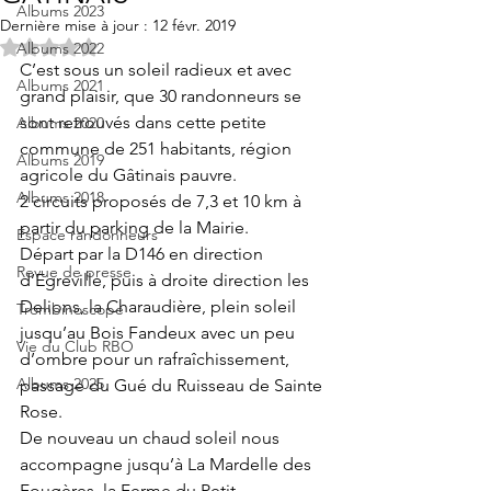
Albums 2023
Dernière mise à jour :
12 févr. 2019
Noté NaN étoiles sur 5.
Albums 2022
C’est sous un soleil radieux et avec 
Albums 2021
grand plaisir, que 30 randonneurs se 
sont retrouvés dans cette petite 
Albums 2020
commune de 251 habitants, région 
Albums 2019
agricole du Gâtinais pauvre.
Albums 2018
2 circuits proposés de 7,3 et 10 km à 
partir du parking de la Mairie.
Espace randonneurs
Départ par la D146 en direction 
Revue de presse
d’Egreville, puis à droite direction les 
Delions, la Charaudière, plein soleil 
Trombinoscope
jusqu’au Bois Fandeux avec un peu 
Vie du Club RBO
d’ombre pour un rafraîchissement, 
Albums 2025
passage du Gué du Ruisseau de Sainte 
Rose.
De nouveau un chaud soleil nous 
accompagne jusqu’à La Mardelle des 
Fougères, la Ferme du Petit 