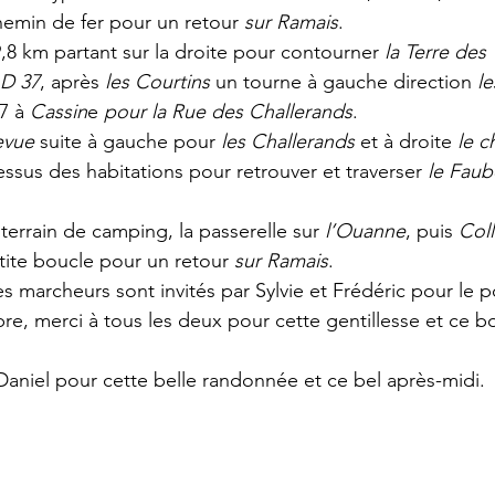
hemin de fer pour un retour 
sur Ramais
. 
9,8 km partant sur la droite pour contourner 
la Terre des 
D 37
, après 
les Courtins
 un tourne à gauche direction 
l
7 à 
Cassin
e 
pour la Rue des Challerands
.
evue
 suite à gauche pour 
les Challerands
 et à droite 
le c
ssus des habitations pour retrouver et traverser 
le Faub
terrain de camping, la passerelle sur 
l’Ouanne
, puis 
Col
ite boucle pour un retour 
sur Ramais
.
les marcheurs sont invités par Sylvie et Frédéric pour le p
mbre, merci à tous les deux pour cette gentillesse et ce
Daniel pour cette belle randonnée et ce bel après-midi.