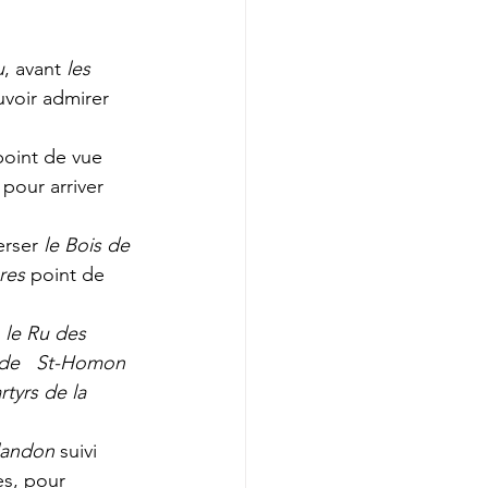
u
, avant 
les 
uvoir admirer 
point de vue 
pour arriver 
erser 
le Bois de 
res 
point de 
 
le Ru des 
de   St-Homon 
tyrs de la 
landon 
suivi 
es, pour 