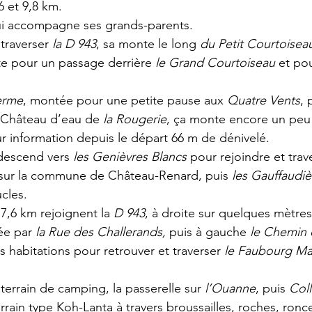
6 et 9,8 km.
i accompagne ses grands-parents.
traverser 
la D 943
, sa monte le long 
du Petit Courtoisea
te pour un passage derrière 
le Grand Courtoiseau 
et po
ferme
, montée pour une petite pause aux 
Quatre Vents
, 
le Château d’eau de 
la Rougerie
, ça monte encore un peu 
ur information depuis le départ 66 m de dénivelé.
descend vers 
les Genièvres Blancs
 pour rejoindre et trav
sur la commune de Château-Renard, puis 
les Gauffaudiè
cles.
7,6 km rejoignent la 
D 943
, à droite sur quelques mètres
ée par 
la Rue des Challerands,
 puis à gauche 
le Chemin 
 habitations pour retrouver et traverser 
le Faubourg Mar
terrain de camping, la passerelle sur 
l’Ouanne
, puis 
Col
rrain type Koh-Lanta à travers broussailles, roches, ronc