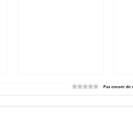
Noté 0 étoile sur 5.
Pas encore de 
8 Décembre - CHATEAU-
1 Dé