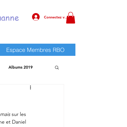
uanne
Connectez vous !
Espace Membres RBO
Albums 2019
 RBO
Albums 2025
mais
 sur les 
e et Daniel 