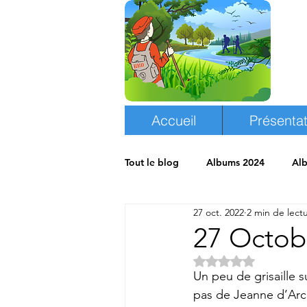
Accueil
Présentat
Tout le blog
Albums 2024
Al
27 oct. 2022
2 min de lect
Albums 2018
Espace randon
27 Octob
Noté NaN étoiles s
Un peu de grisaille s
pas de Jeanne d’Arc