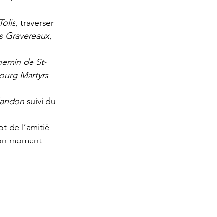
Tolis
, traverser 
es Gravereaux
, 
hemin de St-
ourg Martyrs 
landon 
suivi du 
ot de l’amitié 
 bon moment 