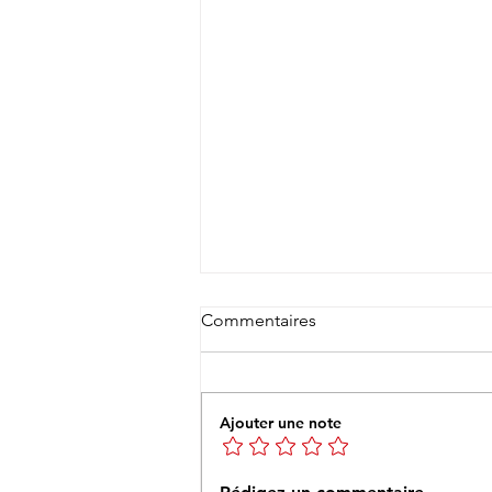
Commentaires
Ajouter une note
14 Décembre - CHARNY