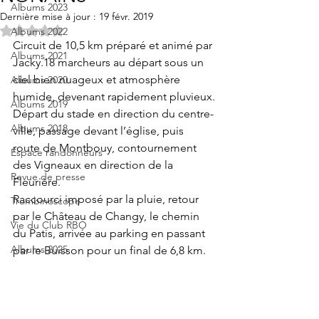
Albums 2023
Dernière mise à jour :
19 févr. 2019
Noté NaN étoiles sur 5.
Albums 2022
Circuit de 10,5 km préparé et animé par 
Albums 2021
Jacky.18 marcheurs au départ sous un 
ciel bien nuageux et atmosphère 
Albums 2020
humide, devenant rapidement pluvieux.
Albums 2019
Départ du stade en direction du centre-
Albums 2018
ville, passage devant l’église, puis 
route de Montbouy, contournement 
Espace randonneurs
des Vigneaux en direction de la 
Revue de presse
Fleurière.
Raccourci imposé par la pluie, retour 
Trombinoscope
par le Château de Changy, le chemin 
Vie du Club RBO
du Patis, arrivée au parking en passant 
Albums 2025
par le Buisson pour un final de 6,8 km.