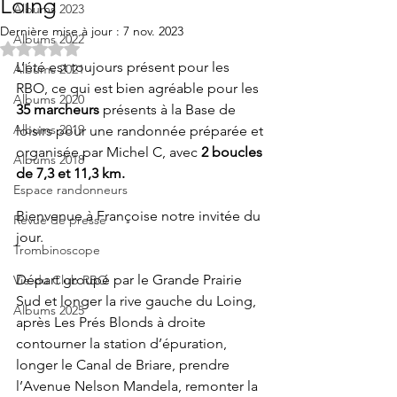
Loing
Albums 2023
Dernière mise à jour :
7 nov. 2023
Albums 2022
Noté NaN étoiles sur 5.
L’été est toujours présent pour les 
Albums 2021
RBO, ce qui est bien agréable pour les 
Albums 2020
35 marcheurs
 présents à la Base de 
Albums 2019
loisirs pour une randonnée préparée et 
organisée par Michel C, avec 
2 boucles 
Albums 2018
de 7,3 et 11,3 km.
Espace randonneurs
Bienvenue à Françoise notre invitée du 
Revue de presse
jour.
Trombinoscope
Départ groupé par le Grande Prairie 
Vie du Club RBO
Sud et longer la rive gauche du Loing, 
Albums 2025
après Les Prés Blonds à droite 
contourner la station d’épuration, 
longer le Canal de Briare, prendre 
l’Avenue Nelson Mandela, remonter la 