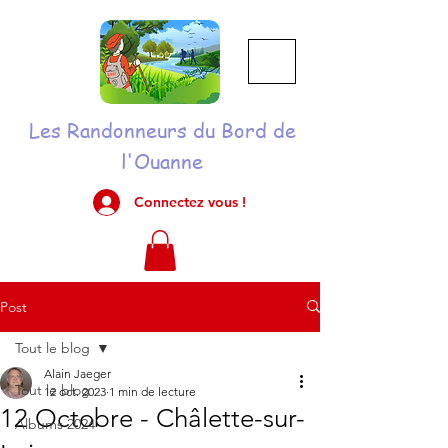
Les Randonneurs du Bord de
l'Ouanne
Connectez vous !
Post
Tout le blog
Alain Jaeger
Tout le blog
12 oct. 2023
1 min de lecture
12 Octobre - Châlette-sur-
Albums 2024